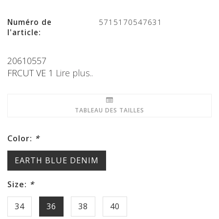
Numéro de
5715170547631
l'article:
20610557
FRCUT VE 1
Lire plus..
TABLEAU DES TAILLES
Color:
*
EARTH BLUE DENIM
Size:
*
34
36
38
40