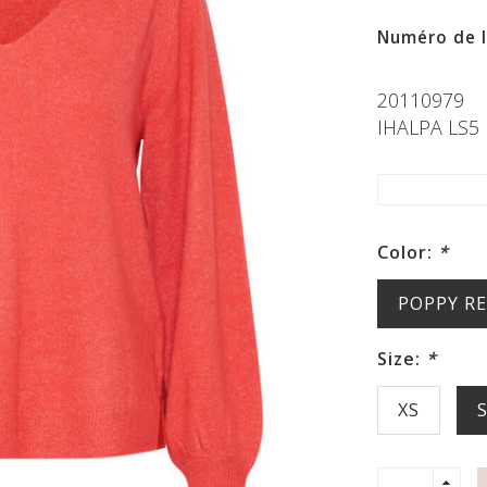
Numéro de l'
20110979
IHALPA LS5
Color:
*
POPPY R
Size:
*
XS