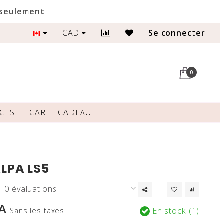
 seulement
CAD
Magasinez le look
Se connecter
0
CES
CARTE CADEAU
ALPA LS5
0 évaluations
A
En stock (1)
Sans les taxes