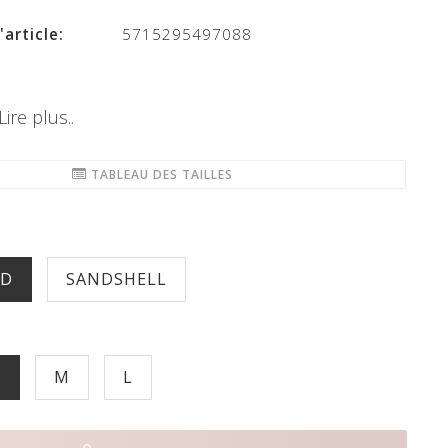
article:
5715295497088
Lire plus..
TABLEAU DES TAILLES
ED
SANDSHELL
S
M
L