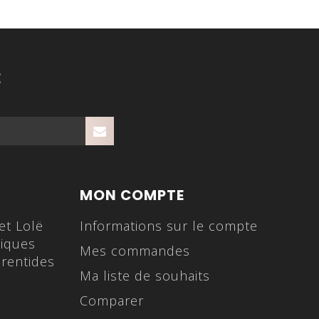
E
MON COMPTE
 et Lolë
Informations sur le compte
tiques
Mes commandes
rentides
Ma liste de souhaits
Comparer