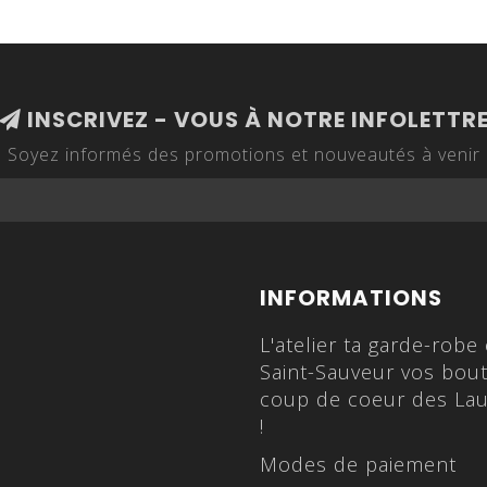
INSCRIVEZ - VOUS À NOTRE INFOLETTR
Soyez informés des promotions et nouveautés à venir
INFORMATIONS
L'atelier ta garde-robe
Saint-Sauveur vos bou
coup de coeur des Lau
!
Modes de paiement