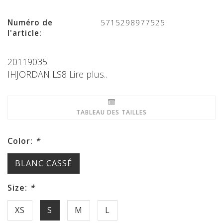
Numéro de
5715298977525
l'article:
20119035
IHJORDAN LS8
Lire plus..
TABLEAU DES TAILLES
Color:
*
BLANC CASSÉ
Size:
*
XS
S
M
L